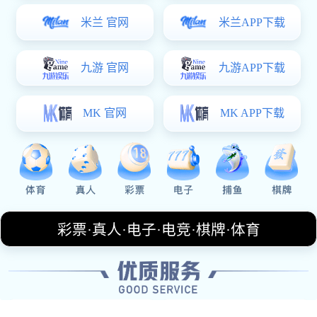
策和战术灵活性四个方面进行深入分析。通过
对这些方面的研究，旨在为球队提升整体竞争
力提供有效建议。最后结合分析结果，提出针
对性战术调整方案，以期提高杭州篮球队在后
续比赛中的表现和胜率。
1、得分效率分析
得分效率是衡量一支篮球队进攻能力的重要指
标，直接关系到比赛的胜负。在杭州篮球队的
比赛中，我们可以看到他们在不同阶段的得分
效率存在明显差异。例如，在上半场，球队往
往能够保持较高的得分频率，而到了下半场，
由于体能下降和对手防守策略变化，得分效率
却有所降低。
为了应对这一问题，教练团队需要制定相应的
战术调整。例如，可以通过增加轮换球员来保
持场上球员的新鲜感，从而维持高效的进攻。