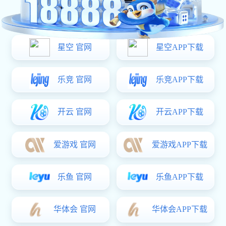
2026年3月份新闻杭州
篮球队的得失控制分析
与战术调整探讨
2026-05-11
本文围绕杭州篮球队的得失控制分析与战术调
整进行探讨，首先对球队的整体表现进行评
估，然后从得分效率、失分控制、关键时刻决