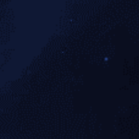
术安排还是个人发挥，都充分体现出了足球运动的
，每一次传递、每一个动作都可能影响最终结果，
精彩纷呈且充满悬念的赛事，都将在他们今后的征
看到他们进一步提升实力，为我们带来更加震撼心
下一篇