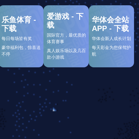
推荐文章
世界杯新闻聚焦CSGOV5战
队的比赛经验与成长之路探
讨
2026-06-24
世界杯新闻极限运动嘉年华特
别报道：西安街舞队如何突破
自我实现梦想之旅
2026-06-24