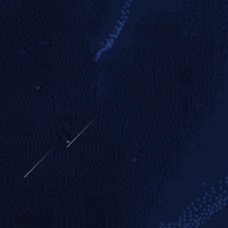
本场比赛中，拜仁慕尼黑的一些关键球员表
方面发挥出色，还积极回撤参与防守，为球
力，使他成为球队不可或缺的一部分。
另一方面，科隆也有一些亮眼表现值得关注
队抵御住了多次险情，他在门前的大范围覆
球制造威胁，也给拜仁后卫带来了不小压力
整体来看，两队都有一些优秀球员站出来扛
利，不同风格之间交织出的火花让整个赛事
3、比赛进程中的关键时
整场比赛中有多个关键时刻值得回顾，其中
次角球策略上，拜仁利用对方盯人失误，由
燃了现场气氛，也让观众对于接下来的走势
然而，仅仅过了十分钟，科隆便迅速回应，
拼搏、不屈不挠的精神，
奇异果体育
同时也
变化使得整场比赛节奏愈发紧凑，让观众屏