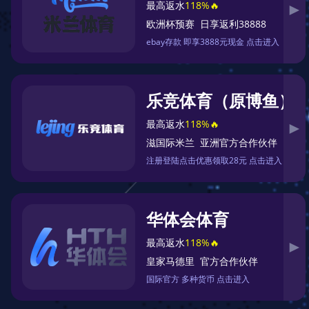
运动新闻拜仁慕尼
悬念引人关注
2026-05-27
在德甲联赛中，拜仁慕尼黑与科隆的对决吸
量，比分悬念迭起，让人屏息以待。拜仁作