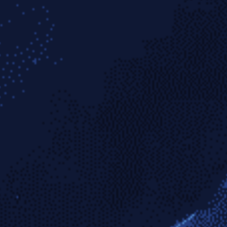
世界杯新闻成都飞盘队在世界
滑板锦标赛中以60分领先其他
队伍展现强大实力
2026-06-20